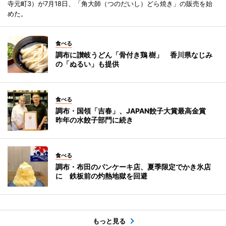
寺元町3）が7月18日、「角大師（つのだいし）どら焼き」の販売を始
めた。
食べる
調布に讃岐うどん「骨付き鶏 樹」 香川県なじみ
の「ぬるい」も提供
食べる
調布・国領「吉春」、JAPAN餃子大賞最高金賞
昨年の水餃子部門に続き
食べる
調布・布田のパンケーキ店、夏季限定でかき氷店
に 鉄板前の灼熱地獄を回避
もっと見る