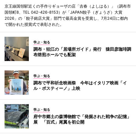
京王線国領駅近くの手作りギョーザの店「吉春（よしはる）」（調布市
国領町8、TEL 042-426-8153）が「JAPAN餃子（ぎょうざ）大賞
2026」の「餃子銘店大賞」部門で最高金賞を受賞し、7月24日に都内
で開かれた授賞式で表彰された。
学ぶ・知る
調布・狛江の「居場所ガイド」発行 猿田彦珈琲調
布焙煎ホールでも配架
学ぶ・知る
調布で平和祈念映画祭 今年はイタリア映画「イ
ル・ポスティーノ」上映
学ぶ・知る
府中市郷土の森博物館で「発掘された戦争の記憶」
展 「百式」尾翼を初公開