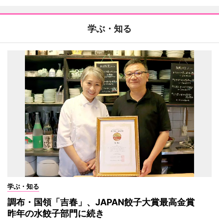
学ぶ・知る
学ぶ・知る
調布・国領「吉春」、JAPAN餃子大賞最高金賞
昨年の水餃子部門に続き