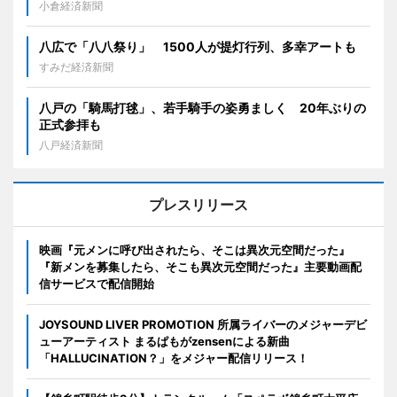
小倉経済新聞
八広で「八八祭り」 1500人が提灯行列、多幸アートも
すみだ経済新聞
八戸の「騎馬打毬」、若手騎手の姿勇ましく 20年ぶりの
正式参拝も
八戸経済新聞
プレスリリース
映画『元メンに呼び出されたら、そこは異次元空間だった』
『新メンを募集したら、そこも異次元空間だった』主要動画配
信サービスで配信開始
JOYSOUND LIVER PROMOTION 所属ライバーのメジャーデビ
ューアーティスト まるぱもがzensenによる新曲
「HALLUCINATION？」をメジャー配信リリース！