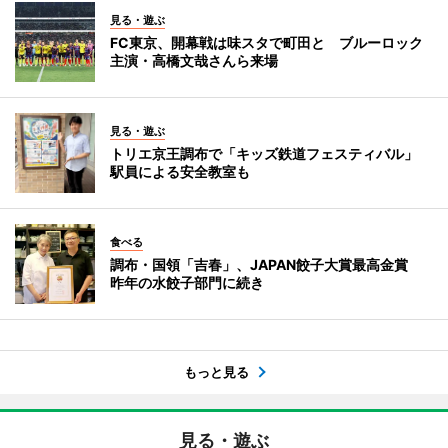
見る・遊ぶ
FC東京、開幕戦は味スタで町田と ブルーロック
主演・高橋文哉さんら来場
見る・遊ぶ
トリエ京王調布で「キッズ鉄道フェスティバル」
駅員による安全教室も
食べる
調布・国領「吉春」、JAPAN餃子大賞最高金賞
昨年の水餃子部門に続き
もっと見る
見る・遊ぶ