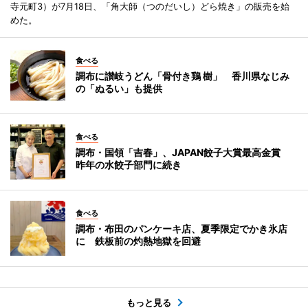
寺元町3）が7月18日、「角大師（つのだいし）どら焼き」の販売を始
めた。
食べる
調布に讃岐うどん「骨付き鶏 樹」 香川県なじみ
の「ぬるい」も提供
食べる
調布・国領「吉春」、JAPAN餃子大賞最高金賞
昨年の水餃子部門に続き
食べる
調布・布田のパンケーキ店、夏季限定でかき氷店
に 鉄板前の灼熱地獄を回避
もっと見る