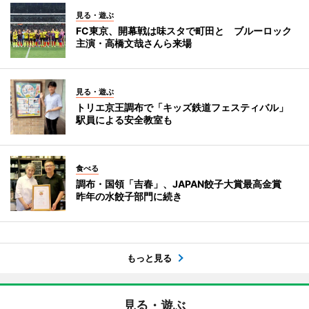
見る・遊ぶ
FC東京、開幕戦は味スタで町田と ブルーロック
主演・高橋文哉さんら来場
見る・遊ぶ
トリエ京王調布で「キッズ鉄道フェスティバル」
駅員による安全教室も
食べる
調布・国領「吉春」、JAPAN餃子大賞最高金賞
昨年の水餃子部門に続き
もっと見る
見る・遊ぶ