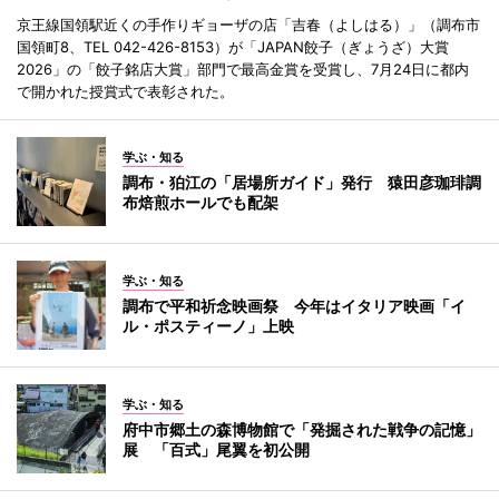
京王線国領駅近くの手作りギョーザの店「吉春（よしはる）」（調布市
国領町8、TEL 042-426-8153）が「JAPAN餃子（ぎょうざ）大賞
2026」の「餃子銘店大賞」部門で最高金賞を受賞し、7月24日に都内
で開かれた授賞式で表彰された。
学ぶ・知る
調布・狛江の「居場所ガイド」発行 猿田彦珈琲調
布焙煎ホールでも配架
学ぶ・知る
調布で平和祈念映画祭 今年はイタリア映画「イ
ル・ポスティーノ」上映
学ぶ・知る
府中市郷土の森博物館で「発掘された戦争の記憶」
展 「百式」尾翼を初公開