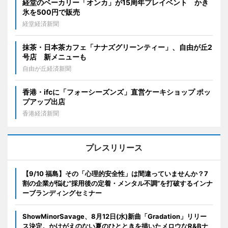
経堂のベーカリー「オンカ」が15周年プレイベント かき
氷を500円で販売
経堂経済新聞
抹茶・日本茶カフェ「ナナズグリーンティー」、自由が丘2
号店 新メニューも
自由が丘経済新聞
香港・ifcに「フォーシーズンズ」直営ケーキショップ ポッ
プアップ出店
香港経済新聞
プレスリリース
【9/10 福島】その「心理的安全性」は間違っていませんか？7
割の企業が悩む“採用後の定着・メンタル不調”を打破するインナ
ーブランディングセミナー
ShowMinorSavage、8月12日(水)新曲「Gradation」リリー
ス決定。かけがえのない夏のひとときを描いたメロウなR&Bナ