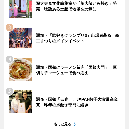
深大寺食文化編集室が「角大師どら焼き」発
売 物語ある土産で地域を元気に
調布・「歌好きグランプリ3」出場者募る 商
工まつりのメインイベント
調布・国領にラーメン新店「国領大門」 厚
切りチャーシューで食べ応え
調布・国領「吉春」、JAPAN餃子大賞最高金
賞 昨年の水餃子部門に続き
もっと見る