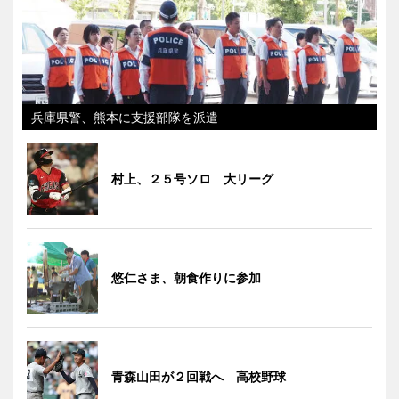
兵庫県警、熊本に支援部隊を派遣
村上、２５号ソロ 大リーグ
悠仁さま、朝食作りに参加
青森山田が２回戦へ 高校野球