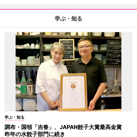
学ぶ・知る
学ぶ・知る
調布・国領「吉春」、JAPAN餃子大賞最高金賞
昨年の水餃子部門に続き