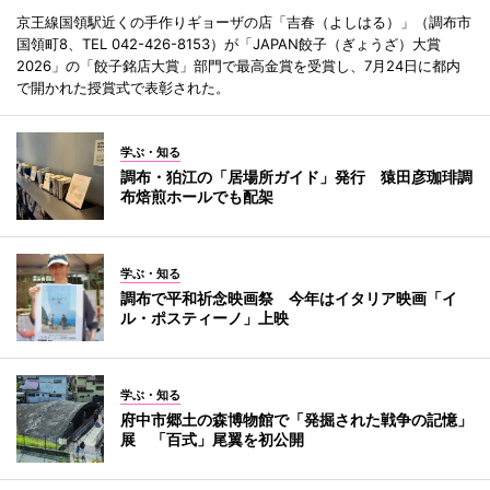
京王線国領駅近くの手作りギョーザの店「吉春（よしはる）」（調布市
国領町8、TEL 042-426-8153）が「JAPAN餃子（ぎょうざ）大賞
2026」の「餃子銘店大賞」部門で最高金賞を受賞し、7月24日に都内
で開かれた授賞式で表彰された。
学ぶ・知る
調布・狛江の「居場所ガイド」発行 猿田彦珈琲調
布焙煎ホールでも配架
学ぶ・知る
調布で平和祈念映画祭 今年はイタリア映画「イ
ル・ポスティーノ」上映
学ぶ・知る
府中市郷土の森博物館で「発掘された戦争の記憶」
展 「百式」尾翼を初公開