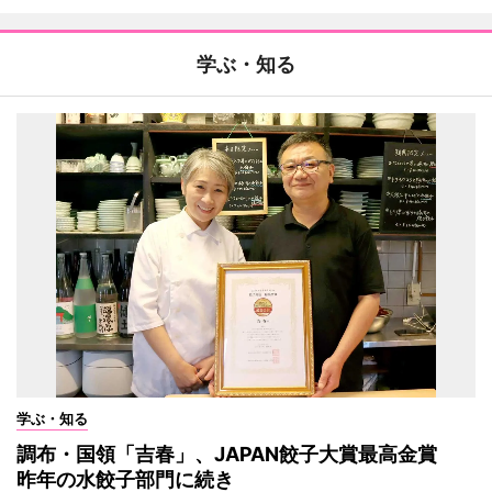
学ぶ・知る
学ぶ・知る
調布・国領「吉春」、JAPAN餃子大賞最高金賞
昨年の水餃子部門に続き