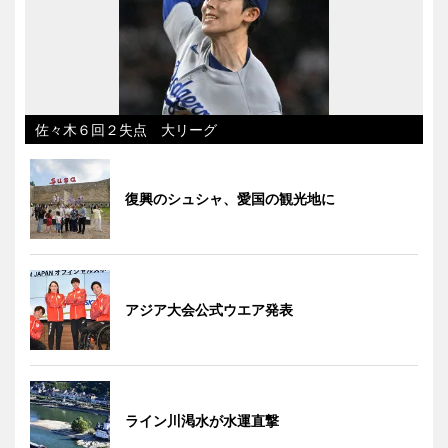
佐々木６回２失点 大リーグ
復興のシュシャ、愛国の観光地に
アジア大会公式ウエア発表
ライン川渇水が水運直撃