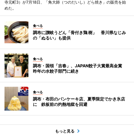
寺元町3）が7月18日、「角大師（つのだいし）どら焼き」の販売を始
めた。
食べる
調布に讃岐うどん「骨付き鶏 樹」 香川県なじみ
の「ぬるい」も提供
食べる
調布・国領「吉春」、JAPAN餃子大賞最高金賞
昨年の水餃子部門に続き
食べる
調布・布田のパンケーキ店、夏季限定でかき氷店
に 鉄板前の灼熱地獄を回避
もっと見る