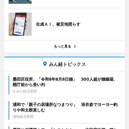
生成ＡＩ、被災地照らす
もっと見る
みん経トピックス
墨田区役所、「令和8年8月8日婚」 300人超が婚姻届、
開庁前から長い列
すみだ経済新聞
浦和で「親子の居場所なつまつり」 浴衣姿でヨーヨー釣
りや和太鼓楽しむ
浦和経済新聞