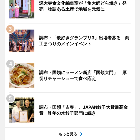
深大寺食文化編集室が「角大師どら焼き」発
売 物語ある土産で地域を元気に
調布・「歌好きグランプリ3」出場者募る 商
工まつりのメインイベント
調布・国領にラーメン新店「国領大門」 厚
切りチャーシューで食べ応え
調布・国領「吉春」、JAPAN餃子大賞最高金
賞 昨年の水餃子部門に続き
もっと見る