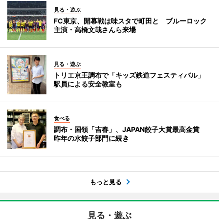
見る・遊ぶ
FC東京、開幕戦は味スタで町田と ブルーロック
主演・高橋文哉さんら来場
見る・遊ぶ
トリエ京王調布で「キッズ鉄道フェスティバル」
駅員による安全教室も
食べる
調布・国領「吉春」、JAPAN餃子大賞最高金賞
昨年の水餃子部門に続き
もっと見る
見る・遊ぶ