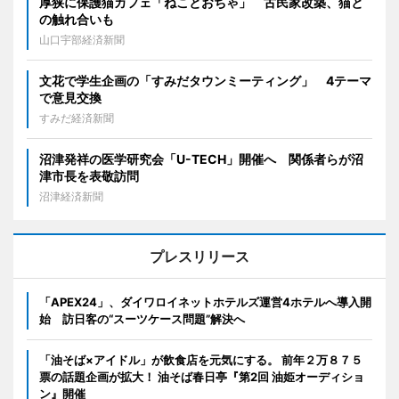
厚狭に保護猫カフェ「ねことおちゃ」 古民家改築、猫と
の触れ合いも
山口宇部経済新聞
文花で学生企画の「すみだタウンミーティング」 4テーマ
で意見交換
すみだ経済新聞
沼津発祥の医学研究会「U-TECH」開催へ 関係者らが沼
津市長を表敬訪問
沼津経済新聞
プレスリリース
「APEX24」、ダイワロイネットホテルズ運営4ホテルへ導入開
始 訪日客の“スーツケース問題”解決へ
「油そば×アイドル」が飲食店を元気にする。 前年２万８７５
票の話題企画が拡大！ 油そば春日亭『第2回 油姫オーディショ
ン』開催