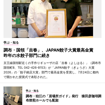
学ぶ・知る
調布・国領「吉春」、JAPAN餃子大賞最高金賞
昨年の水餃子部門に続き
京王線国領駅近くの手作りギョーザの店「吉春（よしはる）」（調布市
国領町8、TEL 042-426-8153）が「JAPAN餃子（ぎょうざ）大賞
2026」の「餃子銘店大賞」部門で最高金賞を受賞し、7月24日に都内
で開かれた授賞式で表彰された。
学ぶ・知る
調布・狛江の「居場所ガイド」発行 猿田彦珈琲調
布焙煎ホールでも配架