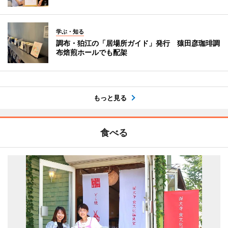
学ぶ・知る
調布・狛江の「居場所ガイド」発行 猿田彦珈琲調
布焙煎ホールでも配架
もっと見る
食べる