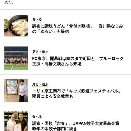
めた。
食べる
調布に讃岐うどん「骨付き鶏 樹」 香川県なじみ
の「ぬるい」も提供
見る・遊ぶ
FC東京、開幕戦は味スタで町田と ブルーロック
主演・高橋文哉さんら来場
見る・遊ぶ
トリエ京王調布で「キッズ鉄道フェスティバル」
駅員による安全教室も
食べる
調布・国領「吉春」、JAPAN餃子大賞最高金賞
昨年の水餃子部門に続き