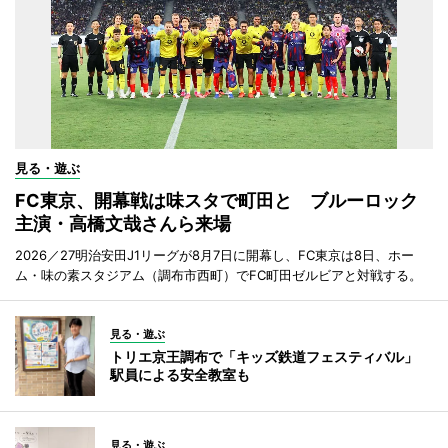
見る・遊ぶ
FC東京、開幕戦は味スタで町田と ブルーロック
主演・高橋文哉さんら来場
2026／27明治安田J1リーグが8月7日に開幕し、FC東京は8日、ホー
ム・味の素スタジアム（調布市西町）でFC町田ゼルビアと対戦する。
見る・遊ぶ
トリエ京王調布で「キッズ鉄道フェスティバル」
駅員による安全教室も
見る・遊ぶ