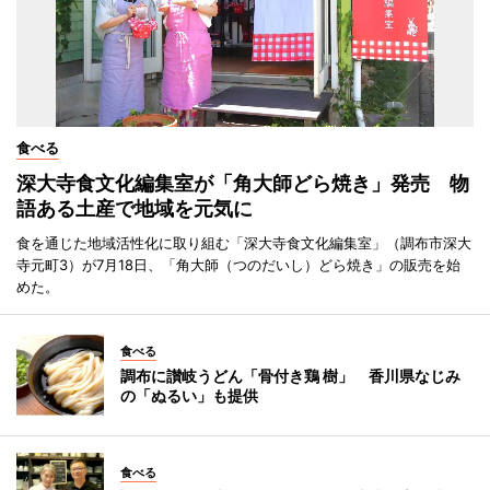
食べる
深大寺食文化編集室が「角大師どら焼き」発売 物
語ある土産で地域を元気に
食を通じた地域活性化に取り組む「深大寺食文化編集室」（調布市深大
寺元町3）が7月18日、「角大師（つのだいし）どら焼き」の販売を始
めた。
食べる
調布に讃岐うどん「骨付き鶏 樹」 香川県なじみ
の「ぬるい」も提供
食べる