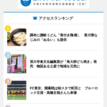
アクセスランキング
調布に讃岐うどん「骨付き鶏 樹」 香川県な
じみの「ぬるい」も提供
深大寺食文化編集室が「角大師どら焼き」発
売 物語ある土産で地域を元気に
FC東京、開幕戦は味スタで町田と ブルーロ
ック主演・高橋文哉さんら来場