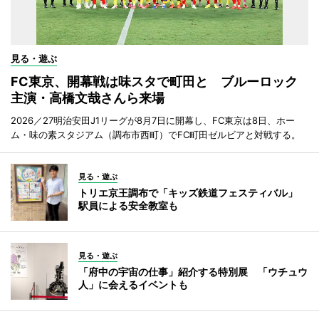
見る・遊ぶ
FC東京、開幕戦は味スタで町田と ブルーロック
主演・高橋文哉さんら来場
2026／27明治安田J1リーグが8月7日に開幕し、FC東京は8日、ホー
ム・味の素スタジアム（調布市西町）でFC町田ゼルビアと対戦する。
見る・遊ぶ
トリエ京王調布で「キッズ鉄道フェスティバル」
駅員による安全教室も
見る・遊ぶ
「府中の宇宙の仕事」紹介する特別展 「ウチュウ
人」に会えるイベントも