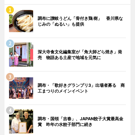
調布に讃岐うどん「骨付き鶏 樹」 香川県な
じみの「ぬるい」も提供
深大寺食文化編集室が「角大師どら焼き」発
売 物語ある土産で地域を元気に
調布・「歌好きグランプリ3」出場者募る 商
工まつりのメインイベント
調布・国領「吉春」、JAPAN餃子大賞最高金
賞 昨年の水餃子部門に続き