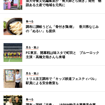
深大寺食文化編集室が「角大師どら焼き」発売 物
語ある土産で地域を元気に
食べる
調布に讃岐うどん「骨付き鶏 樹」 香川県なじみ
の「ぬるい」も提供
見る・遊ぶ
FC東京、開幕戦は味スタで町田と ブルーロック
主演・高橋文哉さんら来場
見る・遊ぶ
トリエ京王調布で「キッズ鉄道フェスティバル」
駅員による安全教室も
食べる
調布・国領「吉春」、JAPAN餃子大賞最高金賞