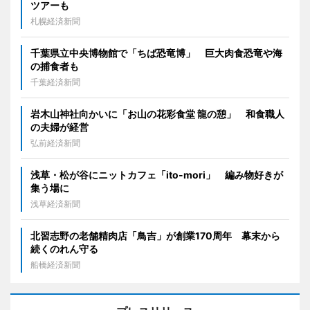
ツアーも
札幌経済新聞
千葉県立中央博物館で「ちば恐竜博」 巨大肉食恐竜や海
の捕食者も
千葉経済新聞
岩木山神社向かいに「お山の花彩食堂 龍の憩」 和食職人
の夫婦が経営
弘前経済新聞
浅草・松が谷にニットカフェ「ito-mori」 編み物好きが
集う場に
浅草経済新聞
北習志野の老舗精肉店「鳥吉」が創業170周年 幕末から
続くのれん守る
船橋経済新聞