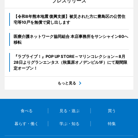
プレスリリース
【令和8年熊本地震 復興支援】被災された方に豊島区の公営住
宅等10戸を無償で貸し出します
医療介護ネットワーク協同組合 本店事務所をサンシャイン60へ
移転
『ラブライブ！』POP UP STORE～マリンコレクション～8月
28日よりグランエンタス（秋葉原オノデンビル1F）にて期間限
定オープン！
もっと見る
食べる
見る・遊ぶ
買う
暮らす・働く
学ぶ・知る
特集