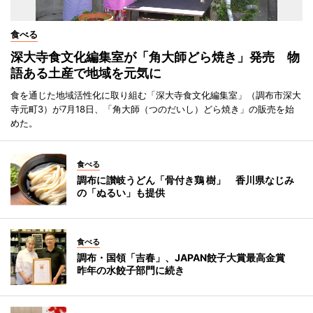
食べる
深大寺食文化編集室が「角大師どら焼き」発売 物
語ある土産で地域を元気に
食を通じた地域活性化に取り組む「深大寺食文化編集室」（調布市深大
寺元町3）が7月18日、「角大師（つのだいし）どら焼き」の販売を始
めた。
食べる
調布に讃岐うどん「骨付き鶏 樹」 香川県なじみ
の「ぬるい」も提供
食べる
調布・国領「吉春」、JAPAN餃子大賞最高金賞
昨年の水餃子部門に続き