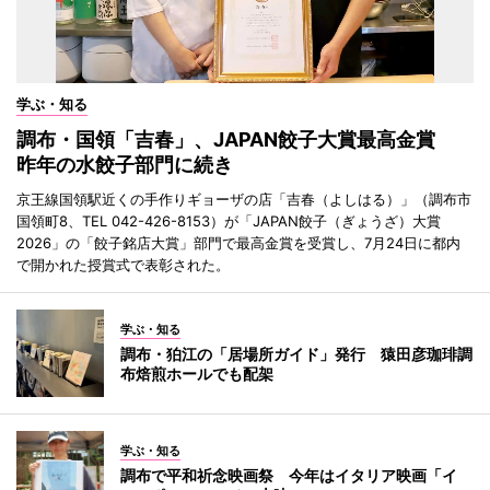
学ぶ・知る
調布・国領「吉春」、JAPAN餃子大賞最高金賞
昨年の水餃子部門に続き
京王線国領駅近くの手作りギョーザの店「吉春（よしはる）」（調布市
国領町8、TEL 042-426-8153）が「JAPAN餃子（ぎょうざ）大賞
2026」の「餃子銘店大賞」部門で最高金賞を受賞し、7月24日に都内
で開かれた授賞式で表彰された。
学ぶ・知る
調布・狛江の「居場所ガイド」発行 猿田彦珈琲調
布焙煎ホールでも配架
学ぶ・知る
調布で平和祈念映画祭 今年はイタリア映画「イ