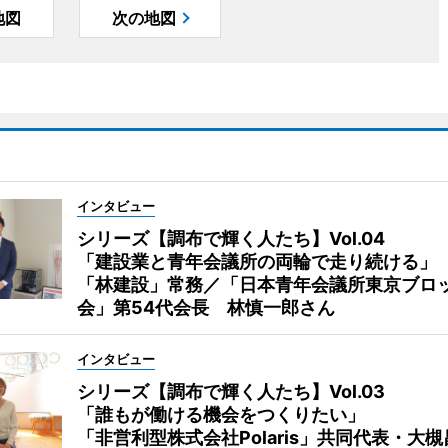
地図
次の地図
インタビュー
シリーズ【調布で輝く人たち】Vol.04
「建設業と青年会議所の両輪で走り続ける」
「林建設」常務／「日本青年会議所東京ブロ
会」第54代会長 林慎一郎さん
インタビュー
シリーズ【調布で輝く人たち】Vol.03
「誰もが働ける機会をつくりたい」
「非営利型株式会社Polaris」共同代表・大