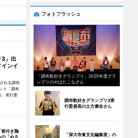
フォトフラッシュ
3」出
メインイ
「調布歌好きグランプリ」2025年度グラ
ンプリのやはたこなさん
催される調布
ント「調布
在、実行委
調布歌好きグランプリ3実
行委員長の土方康全さん
「骨付き鶏
「深大寺食文化編集室」の
みの「ぬる