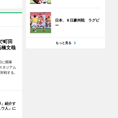
日本、８日豪州戦 ラグビ
ー
で町田
もっと見る
高橋文哉
7日に開幕
スタジアム
と対戦する。
事」紹介す
ュウ人」に