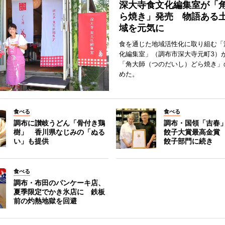
深大寺食文化編集室が「
ら焼き」発売 物語ある
域を元気に
食を通じた地域活性化に取り組む「
化編集室」（調布市深大寺元町3）が
「角大師（つのだいし）どら焼き」
めた。
食べる
食べる
調布に讃岐うどん「骨付き鶏
調布・国領「吉春」
樹」 香川県なじみの「ぬる
餃子大賞最高金賞
い」も提供
餃子部門に続き
食べる
調布・布田のパンケーキ店、
夏季限定でかき氷店に 鉄板
前の灼熱地獄を回避