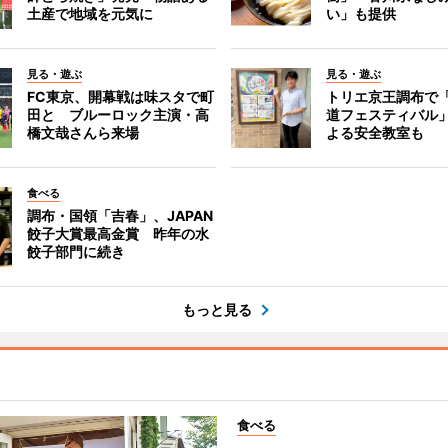
土産で地域を元気に
い」も提供
見る・遊ぶ
見る・遊ぶ
FC東京、開幕戦は味スタで町
トリエ京王調布で
田と ブルーロック主演・高
道フェスティバル
橋文哉さんら来場
よる安全教室も
食べる
調布・国領「吉春」、JAPAN
餃子大賞最高金賞 昨年の水
餃子部門に続き
もっと見る
食べる