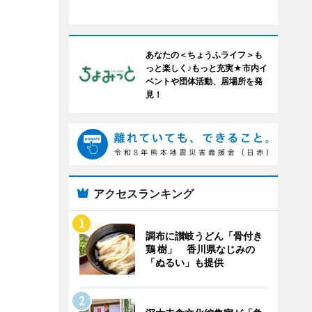
あなたの＜ちょうふライフ＞も
っと楽しく♪もっと充実★市内イ
ベントや団体活動、居場所を発
見！
アクセスランキング
調布に讃岐うどん「骨付き
鶏 樹」 香川県なじみの
「ぬるい」も提供