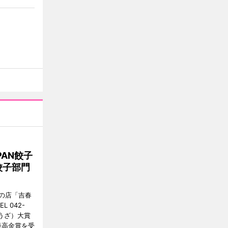
AN餃子
餃子部門
の店「吉春
 042-
ょうざ）大賞
最高金賞を受