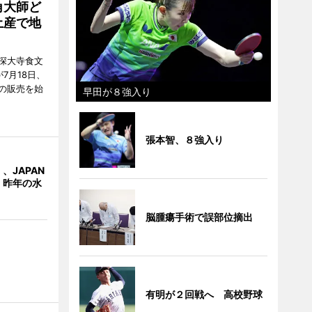
角大師ど
土産で地
深大寺食文
7月18日、
の販売を始
早田が８強入り
張本智、８強入り
、JAPAN
 昨年の水
脳腫瘍手術で誤部位摘出
有明が２回戦へ 高校野球