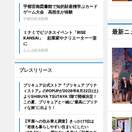
宇都宮南図書館で知的財産権学ぶカード
ゲーム大会 高校生が体験
宇都宮経済新聞
最新ニ
ミナミでビジネスイベント「RISE
KANSAI」 起業家やクリエーター一堂
に
なんば経済新聞
プレスリリース
プリキュア公式ストア『プリキュア プリテ
ィストア』のPOPUPが2026年8月22日(土)
よりSHIBUYA TSUTAYA 1階で開催決定！
この夏、プリキュアと一緒に“最高にプリテ
ィな旅”に出よう！
【平屋への住み替え調査】きっかけ1位は
「老後も暮らしやすい住まいにしたい