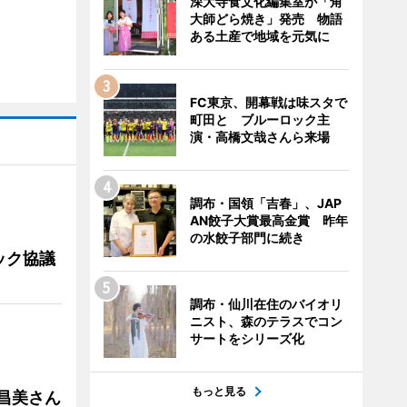
深大寺食文化編集室が「角
大師どら焼き」発売 物語
ある土産で地域を元気に
FC東京、開幕戦は味スタで
町田と ブルーロック主
演・高橋文哉さんら来場
調布・国領「吉春」、JAP
AN餃子大賞最高金賞 昨年
の水餃子部門に続き
ック協議
調布・仙川在住のバイオリ
ニスト、森のテラスでコン
サートをシリーズ化
もっと見る
槻昌美さん