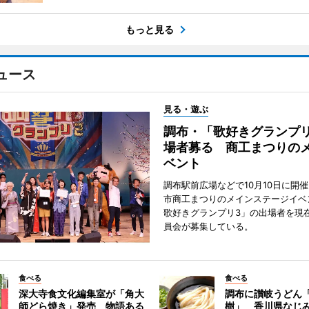
もっと見る
ュース
見る・遊ぶ
調布・「歌好きグランプリ
場者募る 商工まつりの
ベント
調布駅前広場などで10月10日に開
市商工まつりのメインステージイベ
歌好きグランプリ3」の出場者を現
員会が募集している。
食べる
食べる
深大寺食文化編集室が「角大
調布に讃岐うどん
師どら焼き」発売 物語ある
樹」 香川県なじ