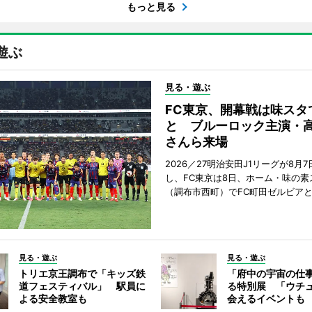
もっと見る
遊ぶ
見る・遊ぶ
FC東京、開幕戦は味スタ
と ブルーロック主演・
さんら来場
2026／27明治安田J1リーグが8月
し、FC東京は8日、ホーム・味の素
（調布市西町）でFC町田ゼルビア
見る・遊ぶ
見る・遊ぶ
トリエ京王調布で「キッズ鉄
「府中の宇宙の仕
道フェスティバル」 駅員に
る特別展 「ウチ
よる安全教室も
会えるイベントも