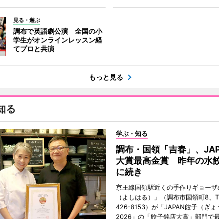
見る・遊ぶ
調布で英語劇公演 全国の小
学生がオンラインレッスン経
てプロと共演
もっと見る
知る
学ぶ・知る
調布・国領「吉春」、JAP
大賞最高金賞 昨年の水
に続き
京王線国領駅近くの手作りギョーザ
（よしはる）」（調布市国領町8、TEL
426-8153）が「JAPAN餃子（ぎ
2026」の「餃子銘店大賞」部門で