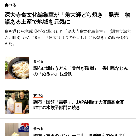
食べる
深大寺食文化編集室が「角大師どら焼き」発売 物
語ある土産で地域を元気に
食を通じた地域活性化に取り組む「深大寺食文化編集室」（調布市深大
寺元町3）が7月18日、「角大師（つのだいし）どら焼き」の販売を始
めた。
食べる
調布に讃岐うどん「骨付き鶏 樹」 香川県なじみ
の「ぬるい」も提供
食べる
調布・国領「吉春」、JAPAN餃子大賞最高金賞
昨年の水餃子部門に続き
食べる
調布・布田のパンケーキ店、夏季限定でかき氷店