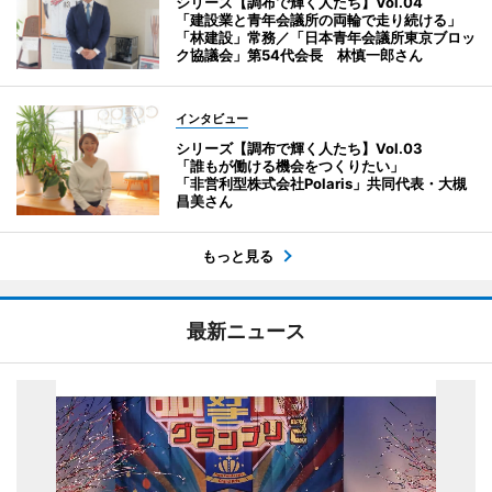
シリーズ【調布で輝く人たち】Vol.04
「建設業と青年会議所の両輪で走り続ける」
「林建設」常務／「日本青年会議所東京ブロッ
ク協議会」第54代会長 林慎一郎さん
インタビュー
シリーズ【調布で輝く人たち】Vol.03
「誰もが働ける機会をつくりたい」
「非営利型株式会社Polaris」共同代表・大槻
昌美さん
もっと見る
最新ニュース