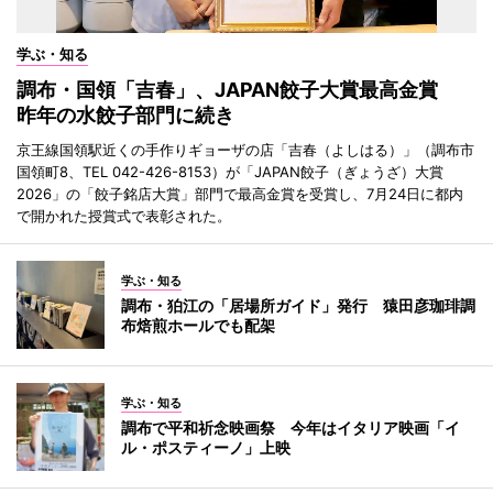
学ぶ・知る
調布・国領「吉春」、JAPAN餃子大賞最高金賞
昨年の水餃子部門に続き
京王線国領駅近くの手作りギョーザの店「吉春（よしはる）」（調布市
国領町8、TEL 042-426-8153）が「JAPAN餃子（ぎょうざ）大賞
2026」の「餃子銘店大賞」部門で最高金賞を受賞し、7月24日に都内
で開かれた授賞式で表彰された。
学ぶ・知る
調布・狛江の「居場所ガイド」発行 猿田彦珈琲調
布焙煎ホールでも配架
学ぶ・知る
調布で平和祈念映画祭 今年はイタリア映画「イ
ル・ポスティーノ」上映