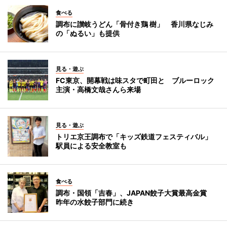
食べる
調布に讃岐うどん「骨付き鶏 樹」 香川県なじみ
の「ぬるい」も提供
見る・遊ぶ
FC東京、開幕戦は味スタで町田と ブルーロック
主演・高橋文哉さんら来場
見る・遊ぶ
トリエ京王調布で「キッズ鉄道フェスティバル」
駅員による安全教室も
食べる
調布・国領「吉春」、JAPAN餃子大賞最高金賞
昨年の水餃子部門に続き