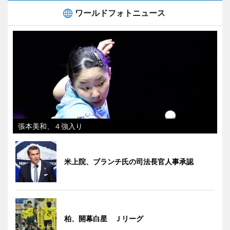
ワールドフォトニュース
張本美和、４強入り
米上院、ブランチ氏の司法長官人事承認
柏、開幕白星 Ｊリーグ