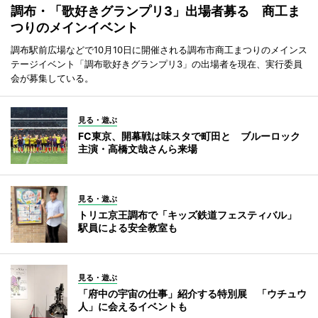
調布・「歌好きグランプリ3」出場者募る 商工ま
つりのメインイベント
調布駅前広場などで10月10日に開催される調布市商工まつりのメインス
テージイベント「調布歌好きグランプリ3」の出場者を現在、実行委員
会が募集している。
見る・遊ぶ
FC東京、開幕戦は味スタで町田と ブルーロック
主演・高橋文哉さんら来場
見る・遊ぶ
トリエ京王調布で「キッズ鉄道フェスティバル」
駅員による安全教室も
見る・遊ぶ
「府中の宇宙の仕事」紹介する特別展 「ウチュウ
人」に会えるイベントも