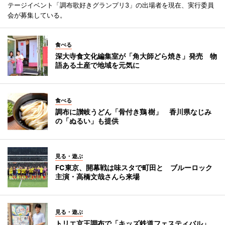
テージイベント「調布歌好きグランプリ3」の出場者を現在、実行委員
会が募集している。
食べる
深大寺食文化編集室が「角大師どら焼き」発売 物
語ある土産で地域を元気に
食べる
調布に讃岐うどん「骨付き鶏 樹」 香川県なじみ
の「ぬるい」も提供
見る・遊ぶ
FC東京、開幕戦は味スタで町田と ブルーロック
主演・高橋文哉さんら来場
見る・遊ぶ
トリエ京王調布で「キッズ鉄道フェスティバル」