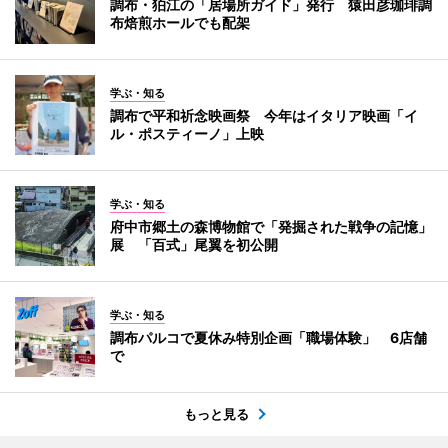
調布・狛江の「居場所ガイド」発行 猿田彦珈琲調
布焙煎ホールでも配架
学ぶ・知る
調布で平和祈念映画祭 今年はイタリア映画「イ
ル・ポスティーノ」上映
学ぶ・知る
府中市郷土の森博物館で「発掘された戦争の記憶」
展 「百式」尾翼を初公開
学ぶ・知る
調布パルコで夏休み特別企画「職場体験」 6店舗
で
もっと見る