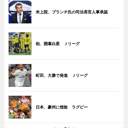
米上院、ブランチ氏の司法長官人事承認
柏、開幕白星 Ｊリーグ
町田、大勝で発進 Ｊリーグ
日本、豪州に惜敗 ラグビー