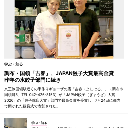
学ぶ・知る
調布・国領「吉春」、JAPAN餃子大賞最高金賞
昨年の水餃子部門に続き
京王線国領駅近くの手作りギョーザの店「吉春（よしはる）」（調布市
国領町8、TEL 042-426-8153）が「JAPAN餃子（ぎょうざ）大賞
2026」の「餃子銘店大賞」部門で最高金賞を受賞し、7月24日に都内
で開かれた授賞式で表彰された。
学ぶ・知る