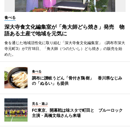
食べる
深大寺食文化編集室が「角大師どら焼き」発売 物
語ある土産で地域を元気に
食を通じた地域活性化に取り組む「深大寺食文化編集室」（調布市深大
寺元町3）が7月18日、「角大師（つのだいし）どら焼き」の販売を始
めた。
食べる
調布に讃岐うどん「骨付き鶏 樹」 香川県なじみ
の「ぬるい」も提供
見る・遊ぶ
FC東京、開幕戦は味スタで町田と ブルーロック
主演・高橋文哉さんら来場