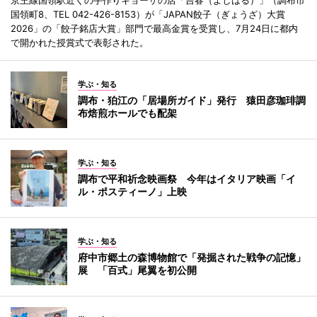
京王線国領駅近くの手作りギョーザの店「吉春（よしはる）」（調布市
国領町8、TEL 042-426-8153）が「JAPAN餃子（ぎょうざ）大賞
2026」の「餃子銘店大賞」部門で最高金賞を受賞し、7月24日に都内
で開かれた授賞式で表彰された。
学ぶ・知る
調布・狛江の「居場所ガイド」発行 猿田彦珈琲調
布焙煎ホールでも配架
学ぶ・知る
調布で平和祈念映画祭 今年はイタリア映画「イ
ル・ポスティーノ」上映
学ぶ・知る
府中市郷土の森博物館で「発掘された戦争の記憶」
展 「百式」尾翼を初公開