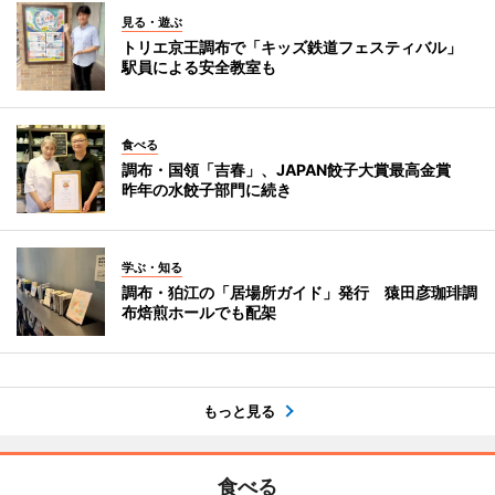
見る・遊ぶ
トリエ京王調布で「キッズ鉄道フェスティバル」
駅員による安全教室も
食べる
調布・国領「吉春」、JAPAN餃子大賞最高金賞
昨年の水餃子部門に続き
学ぶ・知る
調布・狛江の「居場所ガイド」発行 猿田彦珈琲調
布焙煎ホールでも配架
もっと見る
食べる