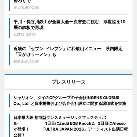
替わりで
東大阪経済新聞
平川・長谷川鉄工が全国大会一次審査に挑む 浮世絵を10
層の鉄板で再現
弘前経済新聞
近畿の「セブン-イレブン」に和歌山メニュー 県内限定
「天かけラーメン」も
和歌山経済新聞
プレスリリース
シャリオン、タイのCPグループの子会社INGENS GLOBUS
Co., Ltd. と資本提携および合弁会社設立に関する調印式を実施
日本最大級 都市型ダンスミュージックフェスティバ
ル 1日目にZedd B2B Knock2、2日目にAlesso
が登場！ 「ULTRA JAPAN 2026」アーティスト出演日程
公開！