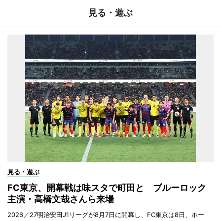
見る・遊ぶ
見る・遊ぶ
FC東京、開幕戦は味スタで町田と ブルーロック
主演・高橋文哉さんら来場
2026／27明治安田J1リーグが8月7日に開幕し、FC東京は8日、ホー