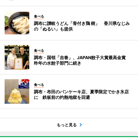
食べる
調布に讃岐うどん「骨付き鶏 樹」 香川県なじみ
の「ぬるい」も提供
食べる
調布・国領「吉春」、JAPAN餃子大賞最高金賞
昨年の水餃子部門に続き
食べる
調布・布田のパンケーキ店、夏季限定でかき氷店
に 鉄板前の灼熱地獄を回避
もっと見る