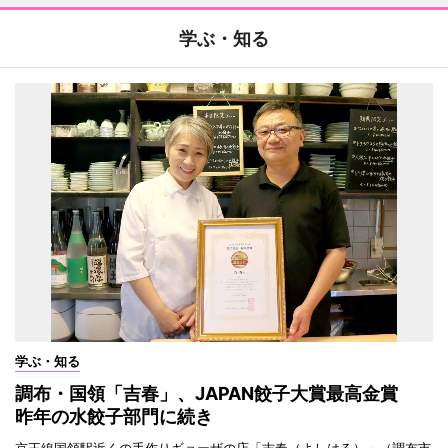
学ぶ・知る
学ぶ・知る
調布・国領「吉春」、JAPAN餃子大賞最高金賞
昨年の水餃子部門に続き