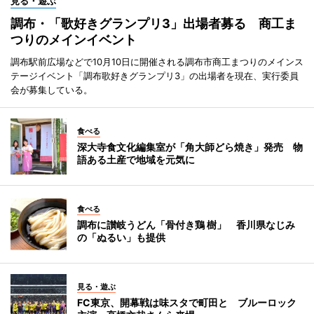
見る・遊ぶ
調布・「歌好きグランプリ3」出場者募る 商工ま
つりのメインイベント
調布駅前広場などで10月10日に開催される調布市商工まつりのメインス
テージイベント「調布歌好きグランプリ3」の出場者を現在、実行委員
会が募集している。
食べる
深大寺食文化編集室が「角大師どら焼き」発売 物
語ある土産で地域を元気に
食べる
調布に讃岐うどん「骨付き鶏 樹」 香川県なじみ
の「ぬるい」も提供
見る・遊ぶ
FC東京、開幕戦は味スタで町田と ブルーロック