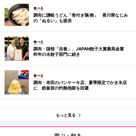
食べる
調布に讃岐うどん「骨付き鶏 樹」 香川県なじみ
の「ぬるい」も提供
食べる
調布・国領「吉春」、JAPAN餃子大賞最高金賞
昨年の水餃子部門に続き
食べる
調布・布田のパンケーキ店、夏季限定でかき氷店
に 鉄板前の灼熱地獄を回避
もっと見る
学ぶ・知る