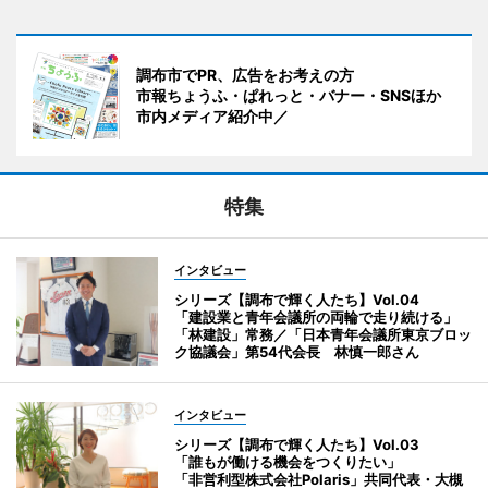
調布市でPR、広告をお考えの方
市報ちょうふ・ぱれっと・バナー・SNSほか
市内メディア紹介中／
特集
インタビュー
シリーズ【調布で輝く人たち】Vol.04
「建設業と青年会議所の両輪で走り続ける」
「林建設」常務／「日本青年会議所東京ブロッ
ク協議会」第54代会長 林慎一郎さん
インタビュー
シリーズ【調布で輝く人たち】Vol.03
「誰もが働ける機会をつくりたい」
「非営利型株式会社Polaris」共同代表・大槻