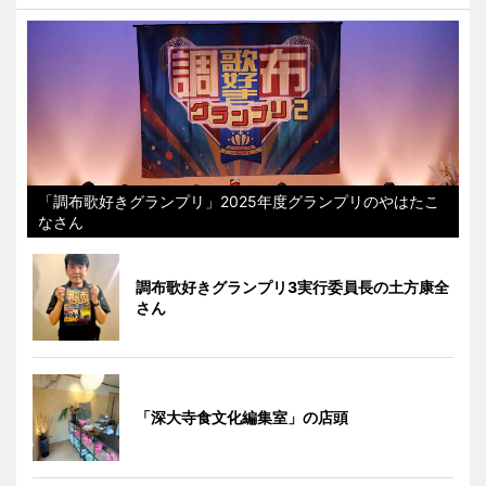
「調布歌好きグランプリ」2025年度グランプリのやはたこ
なさん
調布歌好きグランプリ3実行委員長の土方康全
さん
「深大寺食文化編集室」の店頭