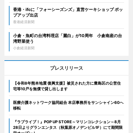
香港・ifcに「フォーシーズンズ」直営ケーキショップ ポッ
プアップ出店
香港経済新聞
小倉・魚町の台湾料理店「麗白」が10周年 小倉南産の台
湾野菜使う
小倉経済新聞
プレスリリース
【令和8年熊本地震 復興支援】被災された方に豊島区の公営住
宅等10戸を無償で貸し出します
医療介護ネットワーク協同組合 本店事務所をサンシャイン60へ
移転
『ラブライブ！』POP UP STORE～マリンコレクション～8月
28日よりグランエンタス（秋葉原オノデンビル1F）にて期間限