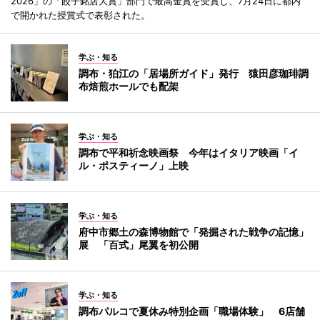
2026」の「餃子銘店大賞」部門で最高金賞を受賞し、7月24日に都内
で開かれた授賞式で表彰された。
学ぶ・知る
調布・狛江の「居場所ガイド」発行 猿田彦珈琲調
布焙煎ホールでも配架
学ぶ・知る
調布で平和祈念映画祭 今年はイタリア映画「イ
ル・ポスティーノ」上映
学ぶ・知る
府中市郷土の森博物館で「発掘された戦争の記憶」
展 「百式」尾翼を初公開
学ぶ・知る
調布パルコで夏休み特別企画「職場体験」 6店舗