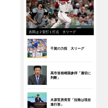
吉田は２安打１打点 大リーグ
千賀の力投 大リーグ
高市首相靖国参拝「適切に
判断」
木原官房長官「拉致は現在
進行形」