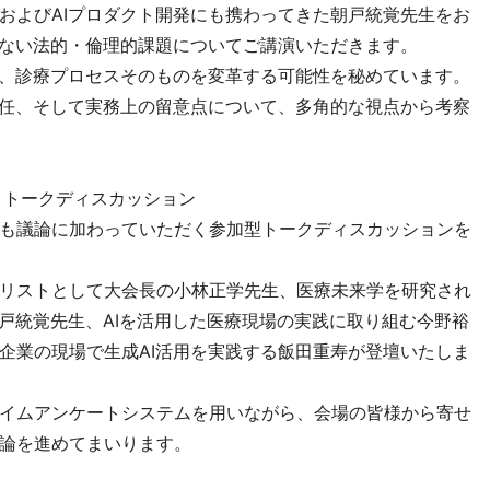
およびAIプロダクト開発にも携わってきた朝戸統覚先生をお
れない法的・倫理的課題についてご講演いただきます。
く、診療プロセスそのものを変革する可能性を秘めています。
責任、そして実務上の留意点について、多角的な視点から考察
・トークディスカッション
も議論に加わっていただく参加型トークディスカッションを
リストとして大会長の小林正学先生、医療未来学を研究され
朝戸統覚先生、AIを活用した医療現場の実践に取り組む今野裕
企業の現場で生成AI活用を実践する飯田重寿が登壇いたしま
イムアンケートシステムを用いながら、会場の皆様から寄せ
論を進めてまいります。