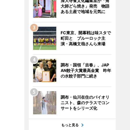
深大寺食文化編集室が「角
大師どら焼き」発売 物語
ある土産で地域を元気に
FC東京、開幕戦は味スタで
町田と ブルーロック主
演・高橋文哉さんら来場
調布・国領「吉春」、JAP
AN餃子大賞最高金賞 昨年
の水餃子部門に続き
調布・仙川在住のバイオリ
ニスト、森のテラスでコン
サートをシリーズ化
もっと見る