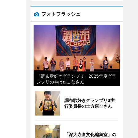
フォトフラッシュ
「調布歌好きグランプリ」2025年度グラ
ンプリのやはたこなさん
調布歌好きグランプリ3実
行委員長の土方康全さん
「深大寺食文化編集室」の