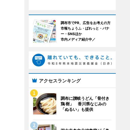
調布市でPR、広告をお考えの方
市報ちょうふ・ぱれっと・バナ
ー・SNSほか
市内メディア紹介中／
アクセスランキング
調布に讃岐うどん「骨付き
鶏 樹」 香川県なじみの
「ぬるい」も提供