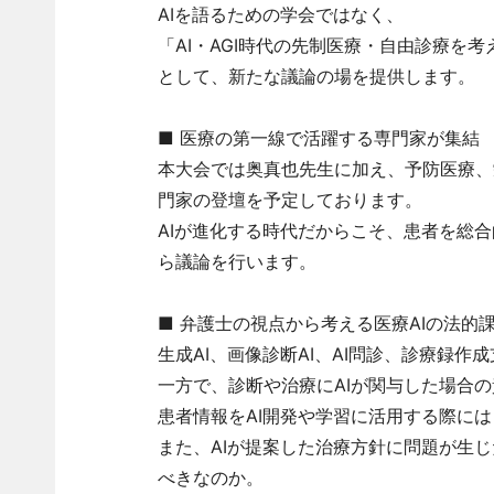
AIを語るための学会ではなく、
「AI・AGI時代の先制医療・自由診療を考
として、新たな議論の場を提供します。
■ 医療の第一線で活躍する専門家が集結
本大会では奥真也先生に加え、予防医療、
門家の登壇を予定しております。
AIが進化する時代だからこそ、患者を総
ら議論を行います。
■ 弁護士の視点から考える医療AIの法的
生成AI、画像診断AI、AI問診、診療録
一方で、診断や治療にAIが関与した場合
患者情報をAI開発や学習に活用する際に
また、AIが提案した治療方針に問題が生
べきなのか。