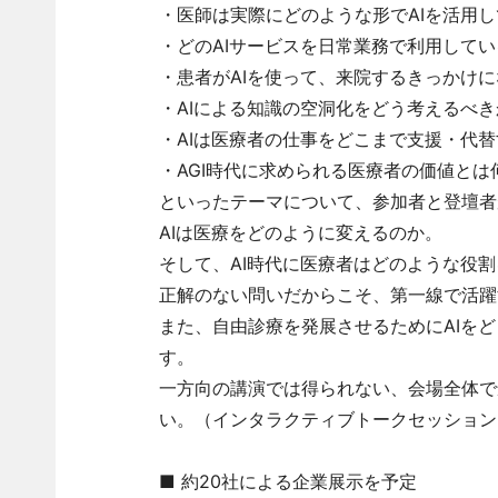
・医師は実際にどのような形でAIを活用
・どのAIサービスを日常業務で利用してい
・患者がAIを使って、来院するきっかけ
・AIによる知識の空洞化をどう考えるべき
・AIは医療者の仕事をどこまで支援・代
・AGI時代に求められる医療者の価値とは
といったテーマについて、参加者と登壇者
AIは医療をどのように変えるのか。
そして、AI時代に医療者はどのような役
正解のない問いだからこそ、第一線で活躍
また、自由診療を発展させるためにAIを
す。
一方向の講演では得られない、会場全体で
い。（インタラクティブトークセッションは
■ 約20社による企業展示を予定